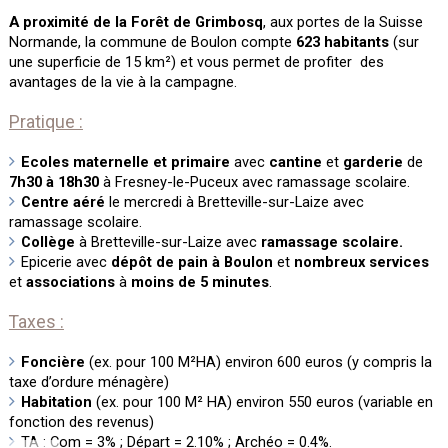
A proximité de la Forêt de Grimbosq
, aux portes de la Suisse
Normande, la commune de Boulon compte
623 habitants
(sur
une superficie de 15 km²) et vous permet de profiter des
avantages de la vie à la campagne.
Pratique :
Ecoles maternelle et primaire
avec
cantine
et
garderie
de
7h30 à 18h30
à Fresney-le-Puceux avec ramassage scolaire.
Centre aéré
le mercredi à Bretteville-sur-Laize avec
ramassage scolaire.
Collège
à Bretteville-sur-Laize avec
ramassage scolaire.
Epicerie avec
dépôt de pain à Boulon
et
nombreux services
et
associations
à
moins de 5 minutes
.
Taxes :
Foncière
(ex. pour 100 M²HA) environ 600 euros (y compris la
taxe d’ordure ménagère)
Habitation
(ex. pour 100 M² HA) environ 550 euros (variable en
fonction des revenus)
TA : Com = 3% ; Départ = 2.10% ; Archéo = 0.4%.