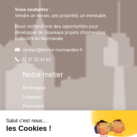
Vous souhaitez :
Vendre un terrain, une propriété, un immeuble…
Nous recherchons des opportunités pour
développer de nouveaux projets d’immeubles
collectifs en Normandie.
contact@terres-normandes.fr
02 31 22 42 63
Notre métier
Aménageur
Lotisseur
Promoteur
Pratique !
Terrains à bâtir