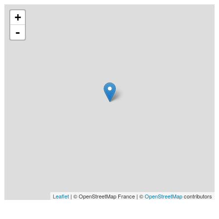
+
-
Leaflet
| © OpenStreetMap France | ©
OpenStreetMap
contributors