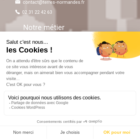
contact@terres-normandes.fr
02 31 22 42 63
Notre métier
Aménageur
Lotisseur
Promoteur
Pratique !
Terrains à bâtir
Qui sommes-nous ?
Nos réalisations
Contact
Cambes en plaine